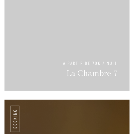
À PARTIR DE 70€ / NUIT
La Chambre 7
BOOKING